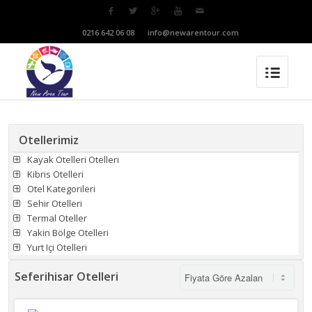
T:
0216 642 06 08
M:
info@newarentour.com
Otellerimiz
Kayak Otelleri Otelleri
Kibris Otelleri
Otel Kategorileri
Sehir Otelleri
Termal Oteller
Yakin Bölge Otelleri
Yurt Içi Otelleri
Seferihisar Otelleri