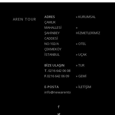
ADRES
»
KURUMSAL
AREN TOUR
ÇAMLIK
MAHALLESİ
»
ŞAHİNBEY
HİZMETLERİMİZ
CADDESİ
NO:102/A
»
OTEL
ÇEKMEKÖY
İSTANBUL
»
UÇAK
BİZE ULAŞIN
»
TUR
T.
0216 642 06 08
F.
0216 642 06 09
»
GEMİ
E-POSTA
»
İLETİŞİM
info@newarentour.com